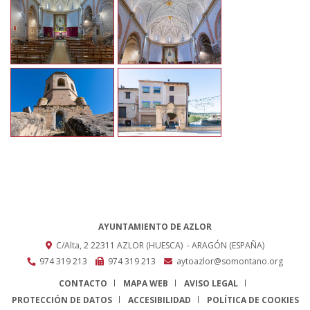
AYUNTAMIENTO DE AZLOR
C/Alta, 2
22311
AZLOR (HUESCA)
- ARAGÓN
(ESPAÑA)
974 319 213
974 319 213
aytoazlor@somontano.org
CONTACTO
MAPA WEB
AVISO LEGAL
PROTECCIÓN DE DATOS
ACCESIBILIDAD
POLÍTICA DE COOKIES