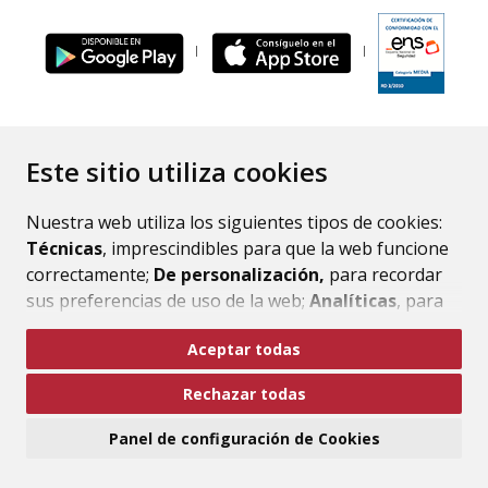
ENLACE
Este sitio utiliza cookies
Nuestra web utiliza los siguientes tipos de cookies:
Técnicas
, imprescindibles para que la web funcione
correctamente;
De personalización,
para recordar
sus preferencias de uso de la web;
Analíticas
, para
mejorar el funcionamiento de la web y sus servicios.
Aceptar todas
Si acepta pulsando el botón
“Aceptar todas”
Rechazar todas
consideramos que acepta su uso. Si pulsa el botón
“Rechazar todas”
o continúa navegando sin realizar
Panel de configuración de Cookies
ninguna acción, se guardarán las cookies técnicas
imprescindibles. Para personalizar sus preferencias