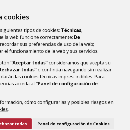
za cookies
 siguientes tipos de cookies:
Técnicas
,
ue la web funcione correctamente;
De
recordar sus preferencias de uso de la web;
r el funcionamiento de la web y sus servicios.
botón
“Aceptar todas”
consideramos que acepta su
Rechazar todas”
o continúa navegando sin realizar
darán las cookies técnicas imprescindibles. Para
rencias acceda al
“Panel de configuración de
formación, cómo configurarlas y posibles riesgos en
DE DATOS
ACCESIBILIDAD
POLÍTICA DE COOKIES
kies
.
ENLACE EXTERNO AL
chazar todas
Panel de configuración de Cookies