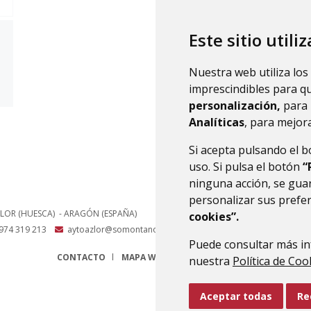
Este sitio utili
Nuestra web utiliza los
imprescindibles para q
personalización,
para 
Analíticas
, para mejora
Si acepta pulsando el 
uso. Si pulsa el botón
“
ninguna acción, se guar
personalizar sus prefe
LOR (HUESCA)
- ARAGÓN
(ESPAÑA)
cookies”.
974 319 213
aytoazlor@somontano.org
Puede consultar más in
CONTACTO
MAPA WEB
AVISO LEGAL
PROTECCIÓN 
nuestra
Política de Coo
Aceptar todas
Re