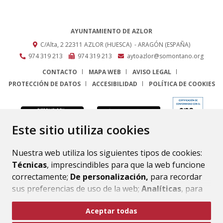
AYUNTAMIENTO DE AZLOR
C/Alta, 2
22311
AZLOR (HUESCA)
- ARAGÓN
(ESPAÑA)
974 319 213
974 319 213
aytoazlor@somontano.org
CONTACTO
MAPA WEB
AVISO LEGAL
PROTECCIÓN DE DATOS
ACCESIBILIDAD
POLÍTICA DE COOKIES
ENLACE
Este sitio utiliza cookies
Nuestra web utiliza los siguientes tipos de cookies:
Técnicas
, imprescindibles para que la web funcione
correctamente;
De personalización,
para recordar
sus preferencias de uso de la web;
Analíticas
, para
mejorar el funcionamiento de la web y sus servicios.
Aceptar todas
Si acepta pulsando el botón
“Aceptar todas”