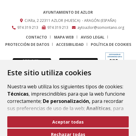
AYUNTAMIENTO DE AZLOR
C/Alta, 2
22311
AZLOR (HUESCA)
- ARAGÓN
(ESPAÑA)
974 319 213
974 319 213
aytoazlor@somontano.org
CONTACTO
MAPA WEB
AVISO LEGAL
PROTECCIÓN DE DATOS
ACCESIBILIDAD
POLÍTICA DE COOKIES
ENLACE
Este sitio utiliza cookies
Nuestra web utiliza los siguientes tipos de cookies:
Técnicas
, imprescindibles para que la web funcione
correctamente;
De personalización,
para recordar
sus preferencias de uso de la web;
Analíticas
, para
mejorar el funcionamiento de la web y sus servicios.
Aceptar todas
Si acepta pulsando el botón
“Aceptar todas”
Rechazar todas
consideramos que acepta su uso. Si pulsa el botón