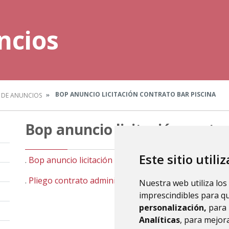
ncios
BOP ANUNCIO LICITACIÓN CONTRATO BAR PISCINA
 DE ANUNCIOS
Bop anuncio licitación contr
Este sitio utili
.
Bop anuncio licitación contrato Bar Piscina
.
Pliego contrato administrativo especial bar piscinas
Nuestra web utiliza los
imprescindibles para q
personalización,
para 
Analíticas
, para mejora