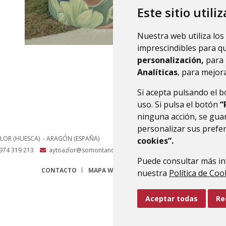
Este sitio utili
Nuestra web utiliza los
imprescindibles para q
personalización,
para 
Analíticas
, para mejora
Si acepta pulsando el 
uso. Si pulsa el botón
“
ninguna acción, se guar
personalizar sus prefe
LOR (HUESCA)
- ARAGÓN
(ESPAÑA)
cookies”.
974 319 213
aytoazlor@somontano.org
Puede consultar más in
CONTACTO
MAPA WEB
AVISO LEGAL
PROTECCIÓN 
nuestra
Política de Coo
Aceptar todas
Re