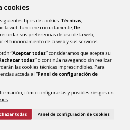
za cookies
 siguientes tipos de cookies:
Técnicas
,
ue la web funcione correctamente;
De
recordar sus preferencias de uso de la web;
r el funcionamiento de la web y sus servicios.
botón
“Aceptar todas”
consideramos que acepta su
Rechazar todas”
o continúa navegando sin realizar
darán las cookies técnicas imprescindibles. Para
rencias acceda al
“Panel de configuración de
formación, cómo configurarlas y posibles riesgos en
DE DATOS
ACCESIBILIDAD
POLÍTICA DE COOKIES
kies
.
ENLACE EXTERNO AL
chazar todas
Panel de configuración de Cookies