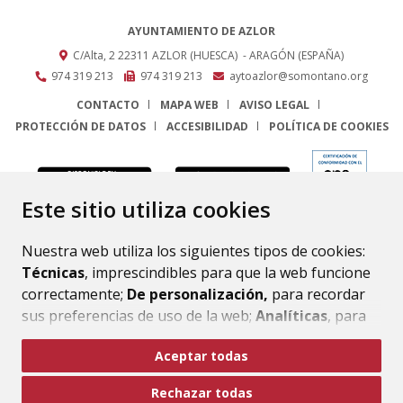
AYUNTAMIENTO DE AZLOR
C/Alta, 2
22311
AZLOR (HUESCA)
- ARAGÓN
(ESPAÑA)
974 319 213
974 319 213
aytoazlor@somontano.org
CONTACTO
MAPA WEB
AVISO LEGAL
PROTECCIÓN DE DATOS
ACCESIBILIDAD
POLÍTICA DE COOKIES
ENLACE
Este sitio utiliza cookies
Nuestra web utiliza los siguientes tipos de cookies:
Técnicas
, imprescindibles para que la web funcione
correctamente;
De personalización,
para recordar
sus preferencias de uso de la web;
Analíticas
, para
mejorar el funcionamiento de la web y sus servicios.
Aceptar todas
Si acepta pulsando el botón
“Aceptar todas”
Rechazar todas
consideramos que acepta su uso. Si pulsa el botón